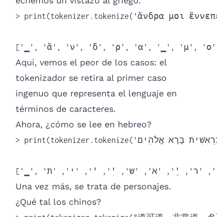
echemos un vistazo al griego.
> print(tokenizer.tokenize('ἄνδρα μοι ἔννε
['▁', 'ἄ', 'ν', 'δ', 'ρ', 'α', '▁', 'μ', 'ο'
Aquí, vemos el peor de los casos: el
tokenizador se retira al primer caso
ingenuo que representa el lenguaje en
términos de caracteres.
Ahora, ¿cómo se lee en hebreo?
> print(tokenizer.tokenize('בְּרֵאשִׁית בָּרָא אֱלֹהִים...'))

Una vez más, se trata de personajes.
¿Qué tal los chinos?