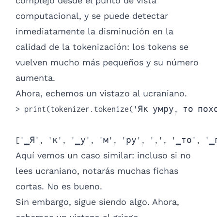
complejo desde el punto de vista
computacional, y se puede detectar
inmediatamente la disminución en la
calidad de la tokenización: los tokens se
vuelven mucho más pequeños y su número
aumenta.
Ahora, echemos un vistazo al ucraniano.
> print(tokenizer.tokenize('Як умру, то по
['▁Я', 'к', '▁у', 'м', 'ру', ',', '▁то', '▁
Aquí vemos un caso similar: incluso si no
lees ucraniano, notarás muchas fichas
cortas. No es bueno.
Sin embargo, sigue siendo algo. Ahora,