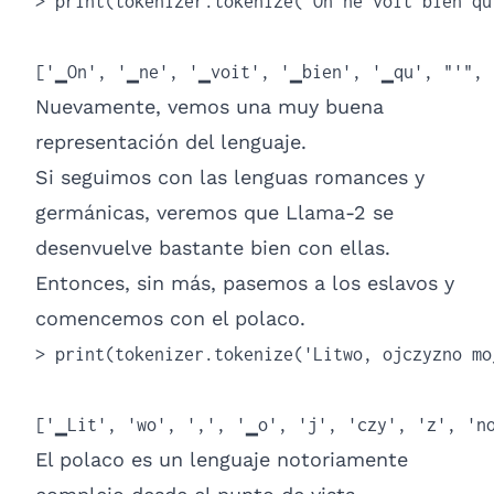
> print(tokenizer.tokenize("On ne voit bien qu
['▁On', '▁ne', '▁voit', '▁bien', '▁qu', "'", 
Nuevamente, vemos una muy buena
representación del lenguaje.
Si seguimos con las lenguas romances y
germánicas, veremos que Llama-2 se
desenvuelve bastante bien con ellas.
Entonces, sin más, pasemos a los eslavos y
comencemos con el polaco.
> print(tokenizer.tokenize('Litwo, ojczyzno mo
['▁Lit', 'wo', ',', '▁o', 'j', 'czy', 'z', 'n
El polaco es un lenguaje notoriamente