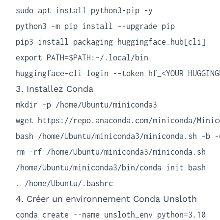
sudo apt install python3-pip -y

python3 -m pip install --upgrade pip

pip3 install packaging huggingface_hub[cli]

export PATH=$PATH:~/.local/bin

huggingface-cli login --token hf_<YOUR HUGGING
3. Installez Conda
mkdir -p /home/Ubuntu/miniconda3

wget https://repo.anaconda.com/miniconda/Minic
bash /home/Ubuntu/miniconda3/miniconda.sh -b -
rm -rf /home/Ubuntu/miniconda3/miniconda.sh

/home/Ubuntu/miniconda3/bin/conda init bash

. /home/Ubuntu/.bashrc
4. Créer un environnement Conda Unsloth
conda create --name unsloth_env python=3.10
