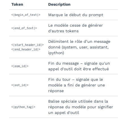
Token
Description
Marque le début du prompt
<|begin_of_text|>
Le modèle cesse de générer
<|end_of_text|>
d'autres tokens
Délimitent le rôle d’un message
<|start_header_id|>
donné (system, user, assistant,
<|end_header_id|>
ipython)
Fin du message – signale qu'un
<|eom_id|>
appel d'outil doit être effectué
Fin du tour – signale que le
modèle a fini de générer une
<|eot_id|>
réponse
Balise spéciale utilisée dans la
réponse du modèle pour signifier
<|python_tag|>
un appel d'outil