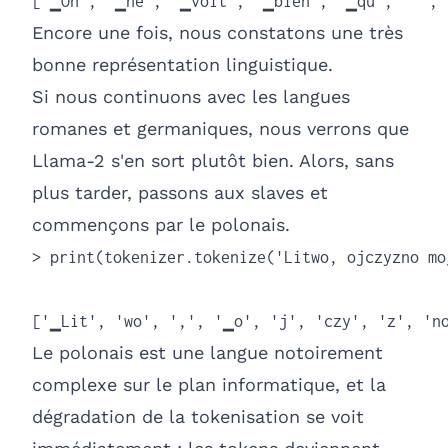
['▁On', '▁ne', '▁voit', '▁bien', '▁qu', "'", 
Encore une fois, nous constatons une très
bonne représentation linguistique.
Si nous continuons avec les langues
romanes et germaniques, nous verrons que
Llama-2 s'en sort plutôt bien. Alors, sans
plus tarder, passons aux slaves et
commençons par le polonais.
> print(tokenizer.tokenize('Litwo, ojczyzno mo
['▁Lit', 'wo', ',', '▁o', 'j', 'czy', 'z', 'n
Le polonais est une langue notoirement
complexe sur le plan informatique, et la
dégradation de la tokenisation se voit