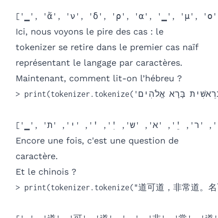
['▁', 'ἄ', 'ν', 'δ', 'ρ', 'α', '▁', 'μ', 'ο'
Ici, nous voyons le pire des cas : le
tokenizer se retire dans le premier cas naïf
représentant le langage par caractères.
Maintenant, comment lit-on l’hébreu ?
> print(tokenizer.tokenize('בְּרֵאשִׁית בָּרָא אֱלֹהִים...'))

Encore une fois, c'est une question de
caractère.
Et le chinois ?
> print(tokenizer.tokenize("道可道，非常道