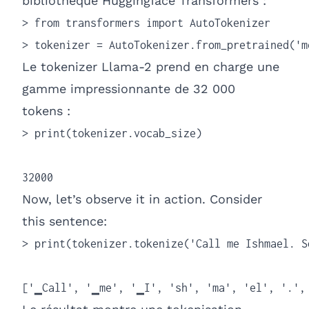
bibliothèque Huggingface Transformers :
> from transformers import AutoTokenizer

> tokenizer = AutoTokenizer.from_pretrained('m
Le tokenizer Llama-2 prend en charge une
gamme impressionnante de 32 000
tokens :
> print(tokenizer.vocab_size)

32000
Now, let’s observe it in action. Consider
this sentence:
> print(tokenizer.tokenize('Call me Ishmael. S
['▁Call', '▁me', '▁I', 'sh', 'ma', 'el', '.',