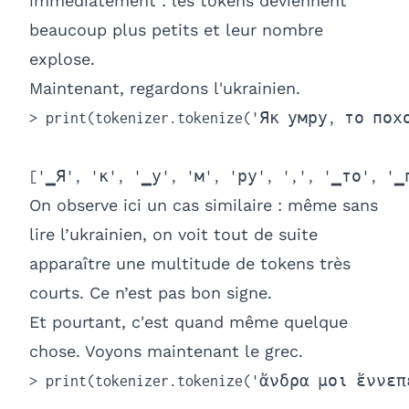
immédiatement : les tokens deviennent
beaucoup plus petits et leur nombre
explose.
Maintenant, regardons l'ukrainien.
> print(tokenizer.tokenize('Як умру, то по
['▁Я', 'к', '▁у', 'м', 'ру', ',', '▁то', '▁
On observe ici un cas similaire : même sans
lire l’ukrainien, on voit tout de suite
apparaître une multitude de tokens très
courts. Ce n’est pas bon signe.
Et pourtant, c'est quand même quelque
chose. Voyons maintenant le grec.
> print(tokenizer.tokenize('ἄνδρα μοι ἔννε